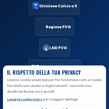
Divisione Calcio a 5
Regione FVG
LND FVG
Comune di Manzano
IL RISPETTO DELLA TUA PRIVACY
Usiamo cookie essenziali per far funzionare il sito e cookie
facoltativi per analisi e miglioramenti. I secondi sono
disattivati finché non li accetti.
Privacy policy
Leggi la cookie policy
per maggiori dettagli.
Cookie policy